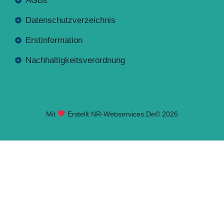
AGBs
Datenschutzverzeichnis
Erstinformation
Nachhaltigkeitsverordnung
Mit
Erstellt NR-Webservices.de
© 2026
Seite geladen. Drücken Sie Alt+A um das Barrierefreiheits-W