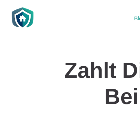
Bl
Zahlt D
Bei