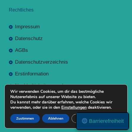
Rechtliches
Impressum
Datenschutz
AGBs
Datenschutzverzeichnis
Erstinformation
Nachhaltigkeitsverordnung
Wir verwenden Cookies, um dir das bestmögliche
Nutzererlebnis auf unserer Website zu bieten.
Du kannst mehr darüber erfahren, welche Cookies wir
verwenden, oder sie in den
Einstellungen
deaktivieren.
Mit
Erstellt NR-Webservices.de
© 2026
Zustimmen
Ablehnen
Einstellungen
Barrierefreiheit