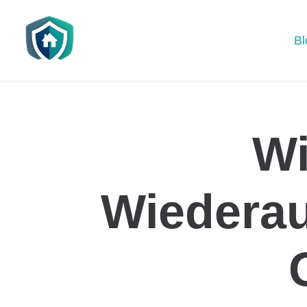
Bl
Wi
Wiedera