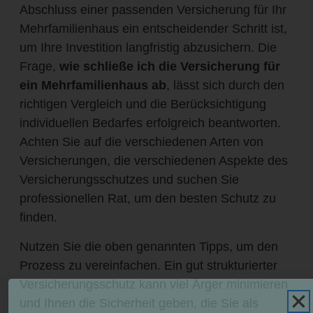
Abschluss einer passenden Versicherung für Ihr
Mehrfamilienhaus ein entscheidender Schritt ist,
um Ihre Investition langfristig abzusichern. Die
Frage,
wie schließe ich die Versicherung für
ein Mehrfamilienhaus ab
, lässt sich durch den
richtigen Vergleich und die Berücksichtigung
individuellen Bedarfes erfolgreich beantworten.
Achten Sie auf die verschiedenen Arten von
Versicherungen, die verschiedenen Aspekte des
Versicherungsschutzes und suchen Sie
professionellen Rat, um den besten Schutz zu
finden.
Nutzen Sie die oben genannten Tipps, um den
Prozess zu vereinfachen. Ein gut strukturierter
Versicherungsschutz kann viel Ärger minimieren
und Ihnen die Sicherheit geben, die Sie als