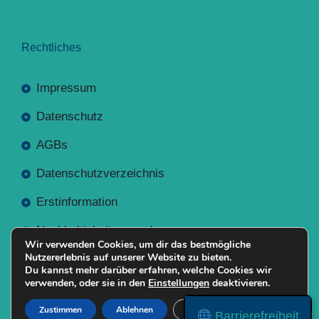
Rechtliches
Impressum
Datenschutz
AGBs
Datenschutzverzeichnis
Erstinformation
Nachhaltigkeitsverordnung
Wir verwenden Cookies, um dir das bestmögliche
Nutzererlebnis auf unserer Website zu bieten.
Du kannst mehr darüber erfahren, welche Cookies wir
verwenden, oder sie in den
Einstellungen
deaktivieren.
Mit
Erstellt NR-Webservices.de
© 2026
Zustimmen
Ablehnen
Einstellungen
Barrierefreiheit