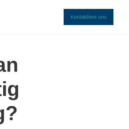
Kontaktiere uns
an
ig
g?