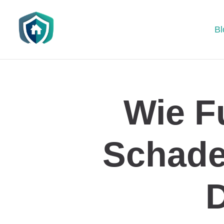
Bl
Wie F
Schade
D