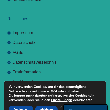
Rechtliches
Impressum
Datenschutz
AGBs
Datenschutzverzeichnis
Erstinformation
Nachhaltigkeitsverordnung
Wir verwenden Cookies, um dir das bestmögliche
Nutzererlebnis auf unserer Website zu bieten.
Du kannst mehr darüber erfahren, welche Cookies wir
verwenden, oder sie in den
Einstellungen
deaktivieren.
Mit
Erstellt NR-Webservices.de
© 2026
Zustimmen
Ablehnen
Einstellungen