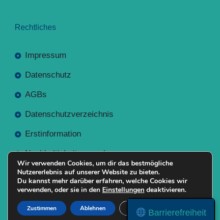
Rechtliches
Impressum
Datenschutz
AGBs
Datenschutzverzeichnis
Erstinformation
Nachhaltigkeitsverordnung
Wir verwenden Cookies, um dir das bestmögliche
Nutzererlebnis auf unserer Website zu bieten.
Du kannst mehr darüber erfahren, welche Cookies wir
verwenden, oder sie in den
Einstellungen
deaktivieren.
Mit
Erstellt NR-Webservices.de
© 2026
Zustimmen
Ablehnen
Einstellungen
Barrierefreiheit