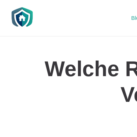
Bl
Welche R
V