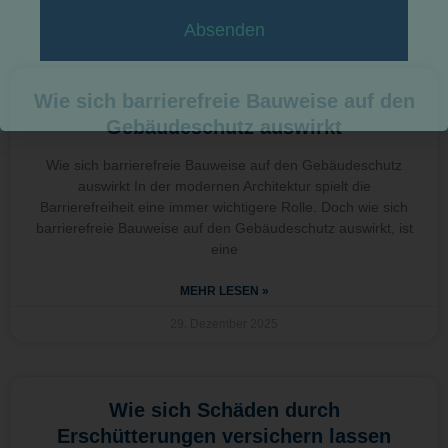
Absenden
Wie sich barrierefreie Bauweise auf den
Gebäudeschutz auswirkt
Wie sich barrierefreie Bauweise auf den Gebäudeschutz
auswirkt In der modernen Architektur spielt die
Barrierefreiheit eine immer wichtigere Rolle. Doch wie sich
barrierefreie Bauweise auf den Gebäudeschutz auswirkt, ist
eine
MEHR LESEN »
29. Dezember 2025
Wie sich Schäden durch
Erschütterungen versichern lassen