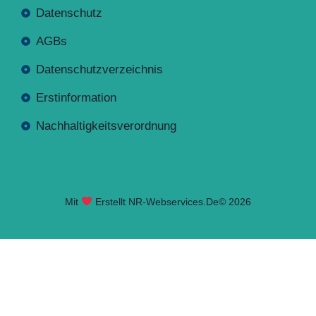
Datenschutz
AGBs
Datenschutzverzeichnis
Erstinformation
Nachhaltigkeitsverordnung
Mit
Erstellt NR-Webservices.de
© 2026
Seite geladen. Drücken Sie Alt+A um das Barrierefreiheits-W