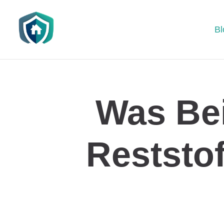
Bl
Was Be
Reststo