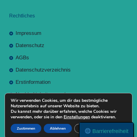
Rechtliches
Impressum
Datenschutz
AGBs
Datenschutzverzeichnis
Erstinformation
Nachhaltigkeitsverordnung
Wir verwenden Cookies, um dir das bestmögliche
Nutzererlebnis auf unserer Website zu bieten.
Du kannst mehr darüber erfahren, welche Cookies wir
verwenden, oder sie in den
Einstellungen
deaktivieren.
Mit
Erstellt NR-Webservices.de
© 2026
Zustimmen
Ablehnen
Einstellungen
Barrierefreiheit