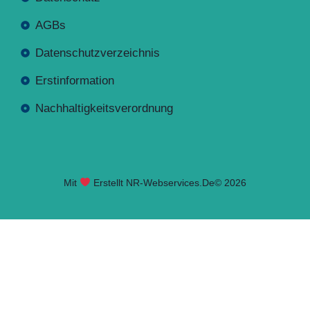
AGBs
Datenschutzverzeichnis
Erstinformation
Nachhaltigkeitsverordnung
Mit
Erstellt NR-Webservices.de
© 2026
Seite geladen. Drücken Sie Alt+A um das Barrierefreiheits-W