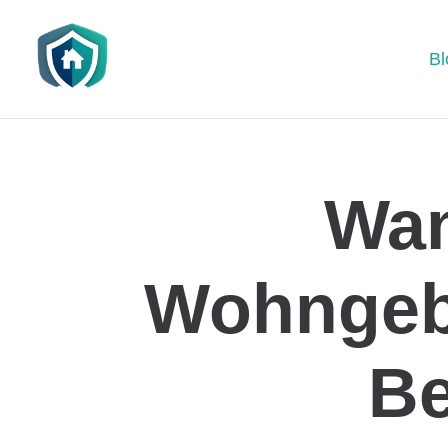
Bl
Wan
Wohngeb
Be