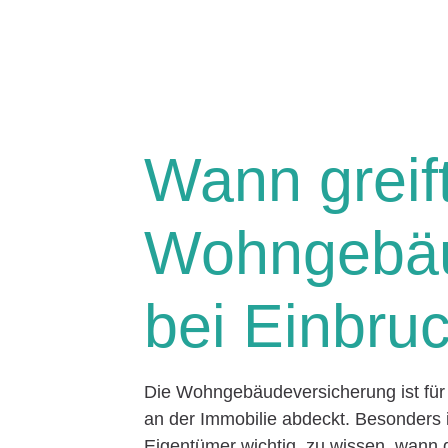
Wann greift
Wohngebäu
bei Einbru
Die Wohngebäudeversicherung ist für 
an der Immobilie abdeckt. Besonders i
Eigentümer wichtig, zu wissen, wann g