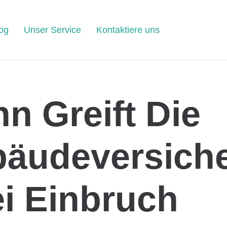
og
Unser Service
Kontaktiere uns
n Greift Die
äudeversich
i Einbruch