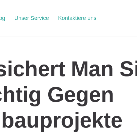
og
Unser Service
Kontaktiere uns
sichert Man S
chtig Gegen
bauprojekte