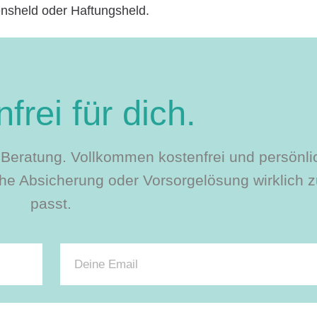
nsheld oder Haftungsheld.
frei für dich.
le Beratung. Vollkommen kostenfrei und persönli
e Absicherung oder Vorsorgelösung wirklich zu
passt.