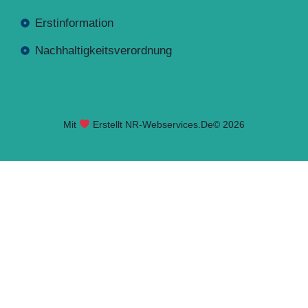
Erstinformation
Nachhaltigkeitsverordnung
Mit
Erstellt NR-Webservices.de
© 2026
Seite geladen. Drücken Sie Alt+A um das Barrierefreiheits-W