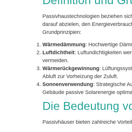
Definition und Gr
Passivhaustechnologien beziehen sich
darauf abzielen, den Energieverbrauc
Grundprinzipien:
Wärmedämmung
: Hochwertige Dämm
Luftdichtheit
: Luftundichtigkeiten w
vermeiden.
Wärmerückgewinnung
: Lüftungssy
Abluft zur Vorheizung der Zuluft.
Sonnenverwendung
: Strategische A
Gebäude passive Solarenergie optima
Die Bedeutung v
Passivhäuser bieten zahlreiche Vorteil