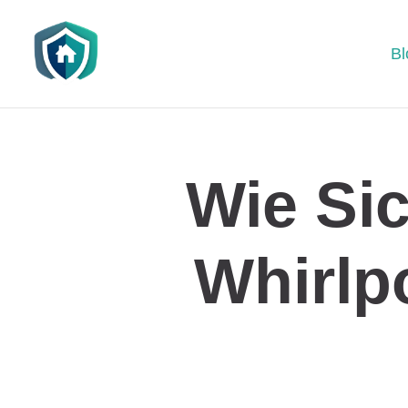
Bl
Wie Si
Whirlp