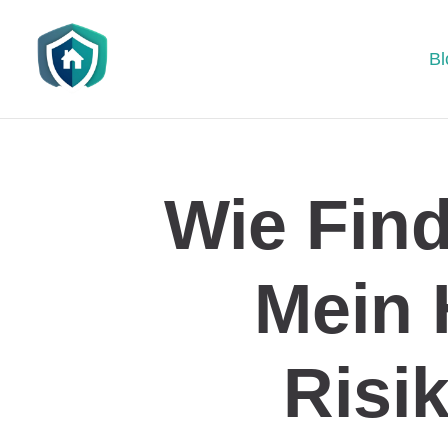
Bl
Wie Find
Mein 
Risi