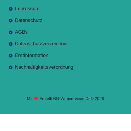
Impressum
Datenschutz
AGBs
Datenschutzverzeichnis
Erstinformation
Nachhaltigkeitsverordnung
Mit
Erstellt NR-Webservices.de
© 2026
Seite geladen. Drücken Sie Alt+A um das Barrierefreiheits-W