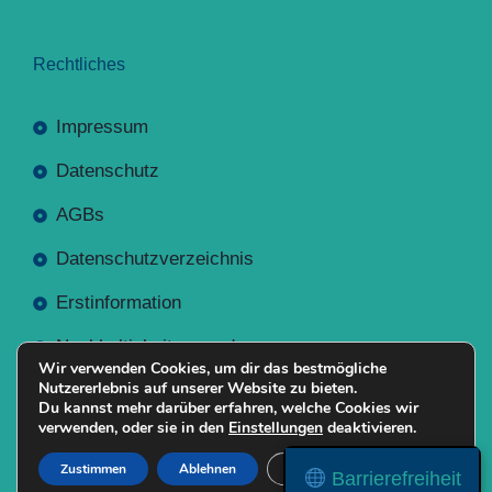
Rechtliches
Impressum
Datenschutz
AGBs
Datenschutzverzeichnis
Erstinformation
Nachhaltigkeitsverordnung
Wir verwenden Cookies, um dir das bestmögliche
Nutzererlebnis auf unserer Website zu bieten.
Du kannst mehr darüber erfahren, welche Cookies wir
verwenden, oder sie in den
Einstellungen
deaktivieren.
Mit
Erstellt NR-Webservices.de
© 2026
Zustimmen
Ablehnen
Einstellungen
Barrierefreiheit