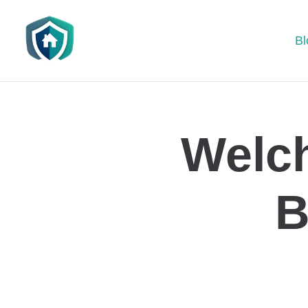
Bl
Welch
B