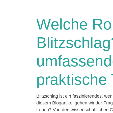
Welche Roll
Blitzschlag
umfassend
praktische
Blitzschlag ist ein faszinierendes, w
diesem Blogartikel gehen wir der Fra
Leben? Von den wissenschaftlichen G