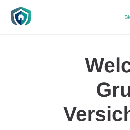
Bl
Welc
Gr
Versi