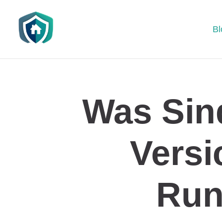
Bl
Was Sin
Versi
Run