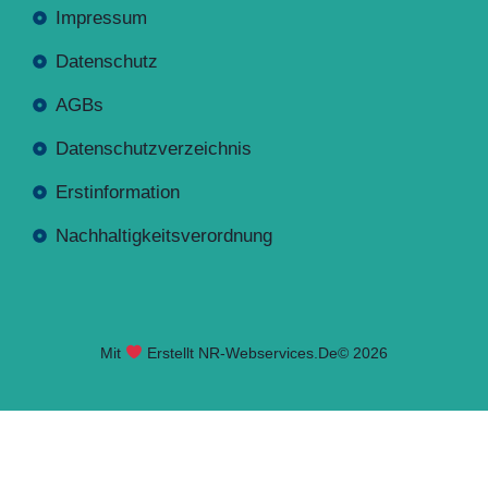
Impressum
Datenschutz
AGBs
Datenschutzverzeichnis
Erstinformation
Nachhaltigkeitsverordnung
Mit
Erstellt NR-Webservices.de
© 2026
Seite geladen. Drücken Sie Alt+A um das Barrierefreiheits-W