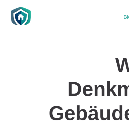
Bl
W
Denkm
Gebäude