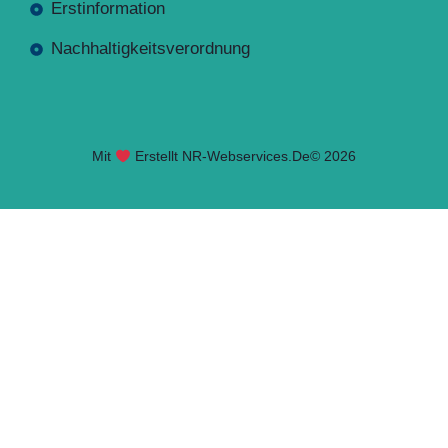
Erstinformation
Nachhaltigkeitsverordnung
Mit
Erstellt NR-Webservices.de
© 2026
Seite geladen. Drücken Sie Alt+A um das Barrierefreiheits-W