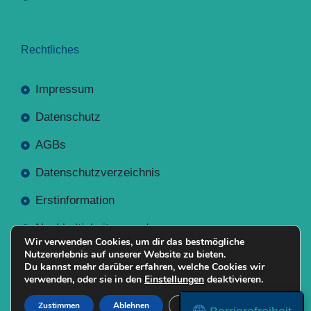
Rechtliches
Impressum
Datenschutz
AGBs
Datenschutzverzeichnis
Erstinformation
Nachhaltigkeitsverordnung
Wir verwenden Cookies, um dir das bestmögliche
Nutzererlebnis auf unserer Website zu bieten.
Du kannst mehr darüber erfahren, welche Cookies wir
verwenden, oder sie in den
Einstellungen
deaktivieren.
Mit
Erstellt NR-Webservices.de
© 2026
Zustimmen
Ablehnen
Einstellungen