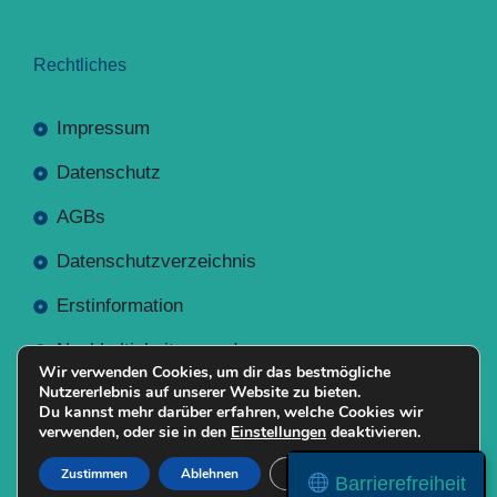
Rechtliches
Impressum
Datenschutz
AGBs
Datenschutzverzeichnis
Erstinformation
Nachhaltigkeitsverordnung
Wir verwenden Cookies, um dir das bestmögliche
Nutzererlebnis auf unserer Website zu bieten.
Du kannst mehr darüber erfahren, welche Cookies wir
verwenden, oder sie in den
Einstellungen
deaktivieren.
Mit
Erstellt NR-Webservices.de
© 2026
Zustimmen
Ablehnen
Einstellungen
Barrierefreiheit