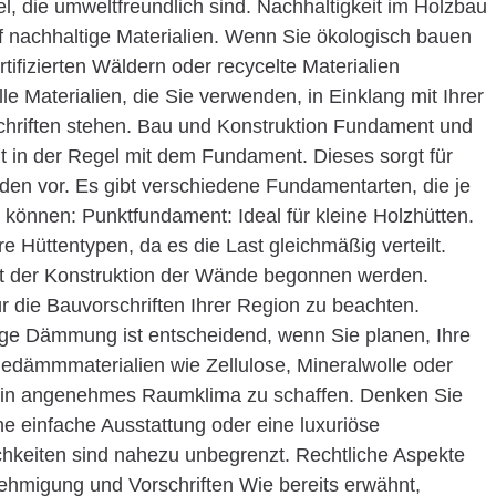
l, die umweltfreundlich sind. Nachhaltigkeit im Holzbau
nachhaltige Materialien. Wenn Sie ökologisch bauen
tifizierten Wäldern oder recycelte Materialien
e Materialien, die Sie verwenden, in Einklang mit Ihrer
chriften stehen. Bau und Konstruktion Fundament und
t in der Regel mit dem Fundament. Dieses sorgt für
äden vor. Es gibt verschiedene Fundamentarten, die je
 können: Punktfundament: Ideal für kleine Holzhütten.
e Hüttentypen, da es die Last gleichmäßig verteilt.
t der Konstruktion der Wände begonnen werden.
für die Bauvorschriften Ihrer Region zu beachten.
ge Dämmung ist entscheidend, wenn Sie planen, Ihre
edämmmaterialien wie Zellulose, Mineralwolle oder
in angenehmes Raumklima zu schaffen. Denken Sie
e einfache Ausstattung oder eine luxuriöse
chkeiten sind nahezu unbegrenzt. Rechtliche Aspekte
ehmigung und Vorschriften Wie bereits erwähnt,