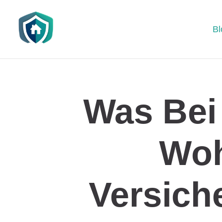
Bl
Was Bei
Wo
Versich