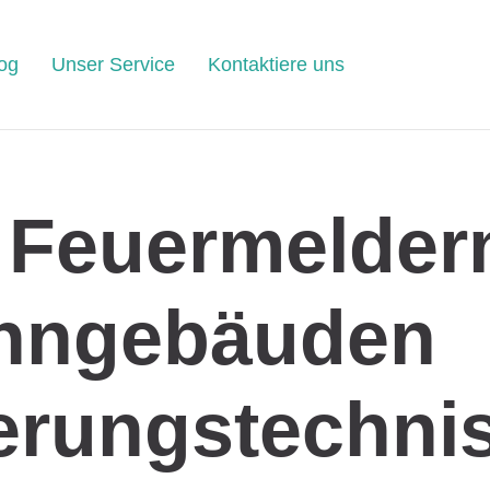
og
Unser Service
Kontaktiere uns
 Feuermeldern
hngebäuden
erungstechni