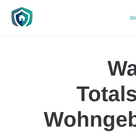
Bl
Wa
Total
Wohngeb