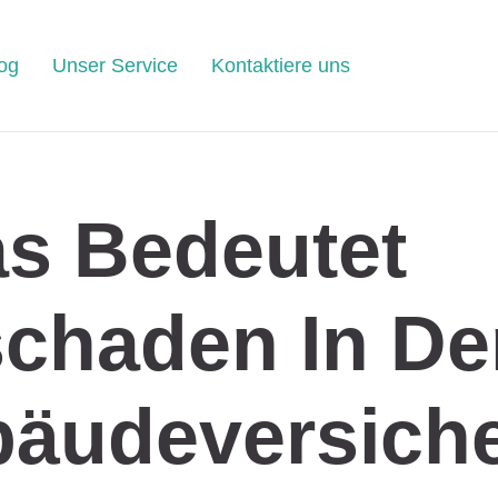
og
Unser Service
Kontaktiere uns
s Bedeutet
schaden In De
äudeversich