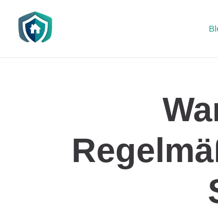
Bl
War
Regelmä