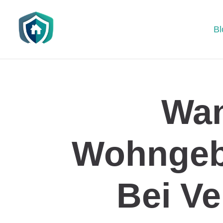
Bl
Wan
Wohngeb
Bei Ve