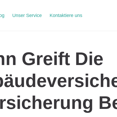
og
Unser Service
Kontaktiere uns
n Greift Die
äudeversich
rsicherung B