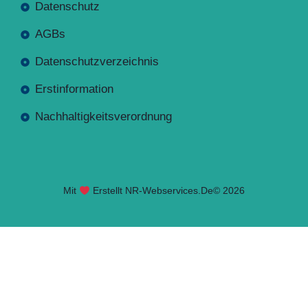
Datenschutz
AGBs
Datenschutzverzeichnis
Erstinformation
Nachhaltigkeitsverordnung
Mit
Erstellt NR-Webservices.de
© 2026
Seite geladen. Drücken Sie Alt+A um das Barrierefreiheits-W