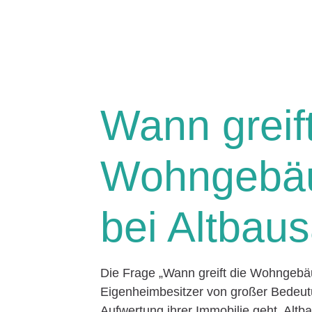
Wann greift
Wohngebäu
bei Altbau
Die Frage „Wann greift die Wohngebäu
Eigenheimbesitzer von großer Bedeut
Aufwertung ihrer Immobilie geht. Altb