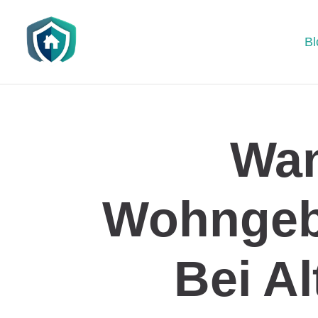
Bl
Wan
Wohngeb
Bei A