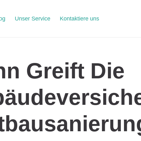
og
Unser Service
Kontaktiere uns
n Greift Die
äudeversich
ltbausanierun