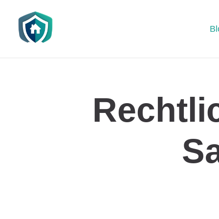
Bl
Rechtli
S